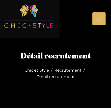
Aller
Accueil
au
Détail recrutement
contenu
L'entreprise
Savoir-faire
Chic et Style
Recrutement
Recrutement
Détail recrutement
Contact